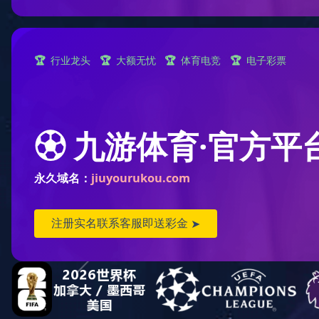
行业动态
新品促销
加入我们
人才招聘
牛博网页版登录入口_牛博（中国）
网站首页
关于我们
企业介绍
企业文化
资质认证
牛博网页版登录入口_牛博（中国）