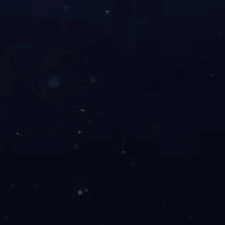
）
14048064号
网站建设：
中企动力
惠州