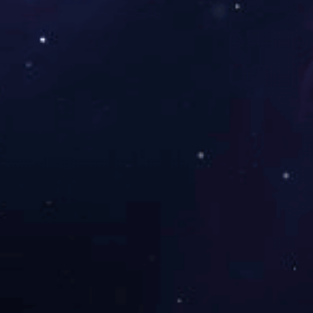
下一条
:
无
上一条
:
密胺餐具能用吗？如何安全放心的用？
下一条
:
无
更多资讯
牛博网页版登录入口_牛博（中国）祝新老客户新年
2018-07-27
美耐皿餐具到底有没有毒看看就知道
2022-04-16
牛博网页版登录入口_牛博（中国）恭祝各界朋友：
2022-01-28
密胺餐具能用吗？如何安全放心的用？