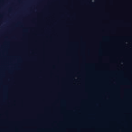
快乐！
虎年吉祥